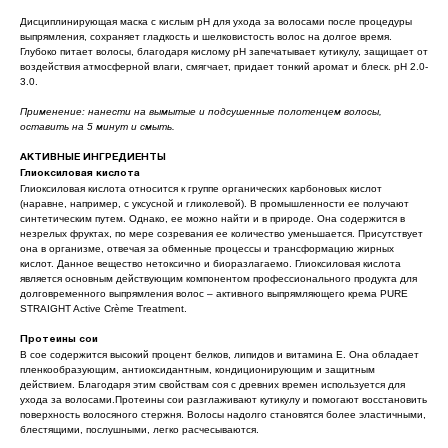
Дисциплинирующая маска с кислым pH для ухода за волосами после процедуры
выпрямления, сохраняет гладкость и шелковистость волос на долгое время.
Глубоко питает волосы, благодаря кислому pH запечатывает кутикулу, защищает от
воздействия атмосферной влаги, смягчает, придает тонкий аромат и блеск. pH 2.0-
3.0.
Применение: нанести на вымытые и подсушенные полотенцем волосы,
оставить на 5 минут и смыть.
АКТИВНЫЕ ИНГРЕДИЕНТЫ
Глиоксиловая кислота
Глиоксиловая кислота относится к группе органических карбоновых кислот
(наравне, например, с уксусной и гликолевой). В промышленности ее получают
синтетическим путем. Однако, ее можно найти и в природе. Она содержится в
незрелых фруктах, по мере созревания ее количество уменьшается. Присутствует
она в организме, отвечая за обменные процессы и трансформацию жирных
кислот. Данное вещество нетоксично и биоразлагаемо. Глиоксиловая кислота
является основным действующим компонентом профессионального продукта для
долговременного выпрямления волос – активного выпрямляющего крема PURE
STRAIGHT Active Crème Treatment.
Протеины сои
В сое содержится высокий процент белков, липидов и витамина Е. Она обладает
пленкообразующим, антиоксидантным, кондиционирующим и защитным
действием. Благодаря этим свойствам соя с древних времен используется для
ухода за волосами.Протеины сои разглаживают кутикулу и помогают восстановить
поверхность волосяного стержня. Волосы надолго становятся более эластичными,
блестящими, послушными, легко расчесываются.