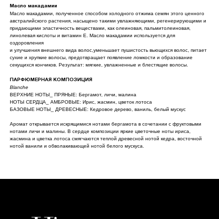
© pH Laboratories Russia
-
2021-2025
Масло макадамии
Масло макадамии, полученное способом холодного отжима семян этого ценного
австралийского растения, насыщено такими увлажняющими, регенерирующими и
Главная
Каталог
придающими эластичность веществами, как олеиновая, пальмитолеиновая,
линолевая кислоты и витамин Е. Масло макадамии используется для
Карьера
Стать партнером
оздоровления
и улучшения внешнего вида волос,уменьшает пушистость вьющихся волос, питает
Доставка
Локатор салонов
сухие и хрупкие волосы, предотвращает появление ломкости и образование
секущихся кончиков. Результат: мягкие, увлажненные и блестящие волосы.
Контакты
Политика конфиденциальности
ПАРФЮМЕРНАЯ КОМПОЗИЦИЯ
Blanche
ВЕРХНИЕ НОТЫ_ ПРЯНЫЕ: Бергамот, личи, малина
8
-
800
-
550
-
75
-
43
НОТЫ СЕРДЦА_ АМБРОВЫЕ: Ирис, жасмин, цветок лотоса
БАЗОВЫЕ НОТЫ_ ДРЕВЕСНЫЕ: Кедровое дерево, ваниль, белый мускус
info@phlaboratories.ru
Аромат открывается искрящимися нотами бергамота в сочетании с фруктовыми
нотами личи и малины. В сердце композиции яркие цветочные ноты ириса,
жасмина и цветка лотоса смягчаются теплой древесной нотой кедра, восточной
нотой ванили и обволакивающей нотой белого мускуса.