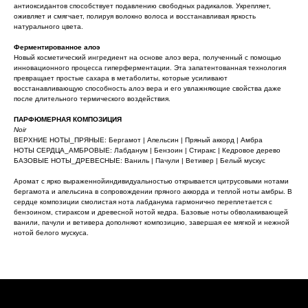
антиоксидантов способствует подавлению свободных радикалов. Укрепляет,
оживляет и смягчает, полируя волокно волоса и восстанавливая яркость
© pH Laboratories Russia
-
2021-2025
натурального цвета.
Ферментированное алоэ
Новый косметический ингредиент на основе алоэ вера, полученный с помощью
Главная
Каталог
инновационного процесса гиперферментации. Эта запатентованная технология
Карьера
Стать партнером
превращает простые сахара в метаболиты, которые усиливают
восстанавливающую способность алоэ вера и его увлажняющие свойства даже
Доставка
Локатор салонов
после длительного термического воздействия.
Контакты
Политика конфиденциальности
ПАРФЮМЕРНАЯ КОМПОЗИЦИЯ
Noir
ВЕРХНИЕ НОТЫ_ПРЯНЫЕ: Бергамот | Апельсин | Пряный аккорд | Амбра
НОТЫ СЕРДЦА_АМБРОВЫЕ: Лабданум | Бензоин | Стиракс | Кедровое дерево
8
-
800
-
550
-
75
-
43
БАЗОВЫЕ НОТЫ_ДРЕВЕСНЫЕ: Ваниль | Пачули | Ветивер | Белый мускус
info@phlaboratories.ru
Аромат с ярко выраженнойиндивидуальностью открывается цитрусовыми нотами
бергамота и апельсина в сопровождении пряного аккорда и теплой ноты амбры. В
сердце композиции смолистая нота лабданума гармонично переплетается с
бензоином, стираксом и древесной нотой кедра. Базовые ноты обволакивающей
ванили, пачули и ветивера дополняют композицию, завершая ее мягкой и нежной
нотой белого мускуса.