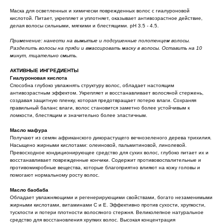
Маска для осветленных и химически поврежденных волос с гиалуроновой
кислотой. Питает, укрепляет и уплотняет, оказывает антивозрастное действие,
делая волосы сильными, мягкими и блестящими. pH 3.5 - 4.5.
Применение: нанести на вымытые и подсушенные полотенцем волосы.
Разделить волосы на пряди и вмассировать маску в волосы. Оставить на 10
минут, тщательно смыть.
АКТИВНЫЕ ИНГРЕДИЕНТЫ
Гиалуроновая кислота
Способна глубоко увлажнять структуру волос, обладает настоящим
антивозрастным эффектом. Укрепляет и восстанавливает волосяной стержень,
создавая защитную пленку, которая предотвращает потерю влаги. Сохраняя
правильный баланс влаги, волос становится заметно более устойчивым к
ломкости, блестящим и значительно более эластичным.
Масло мафура
Получают из семян африканского дикорастущего вечнозеленого дерева трихилия.
Насыщено жирными кислотами: олеиновой, пальмитиновой, линолевой.
Превосходное кондиционирующее средство для сухих волос, глубоко питает их и
восстанавливает поврежденные кончики. Содержит противовоспалительные и
противомикробные вещества, которые благоприятно влияют на кожу головы и
помогают нормальному росту волос.
Масло баобаба
Обладает увлажняющими и регенерирующими свойствами, богато незаменимыми
жирными кислотами, витаминами С и Е. Эффективно против сухости, хрупкости,
тусклости и потери плотности волосяного стержня. Великолепное натуральное
средство для восстановления хрупких волос. Высокая концентрация